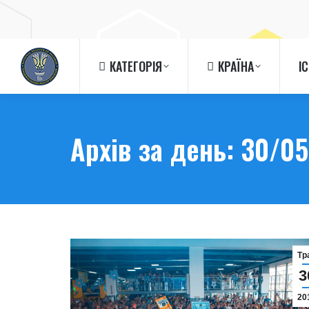
КАТЕГОРІЯ
КРАЇНА
І
КАТЕГОРІЯ
КРАЇНА
І
Архів за день:
30/05
Тр
3
20