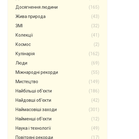
Досягнення людини
(165)
Жива природа
(43)
ЗМІ
(32)
Колекції
(41)
Космос
(2)
Кулінарія
(162)
Люди
(69)
Міжнародні рекорди
(55)
Мистецтво
(149)
Найбільші об'єкти
(186)
Найдовші об'єкти
(42)
Наймасовіші заходи
(301)
Найменші об'єкти
(12)
Наука і технології
(49)
Повітряні рекорди
(17)