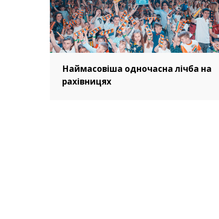
Наймасовіша одночасна лічба на
рахівницях