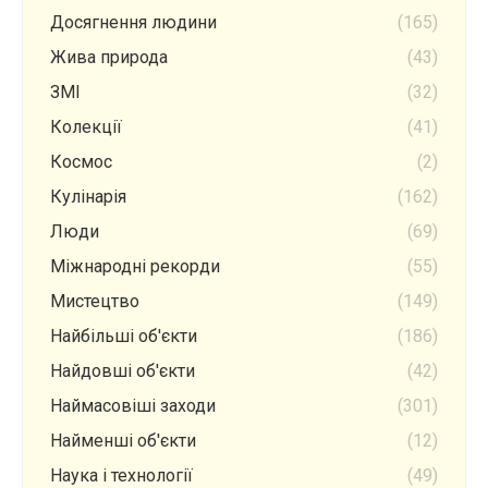
Досягнення людини
(165)
Жива природа
(43)
ЗМІ
(32)
Колекції
(41)
Космос
(2)
Кулінарія
(162)
Люди
(69)
Міжнародні рекорди
(55)
Мистецтво
(149)
Найбільші об'єкти
(186)
Найдовші об'єкти
(42)
Наймасовіші заходи
(301)
Найменші об'єкти
(12)
Наука і технології
(49)