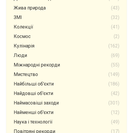
Жива природа
(43)
ЗМІ
(32)
Колекції
(41)
Космос
(2)
Кулінарія
(162)
Люди
(69)
Міжнародні рекорди
(55)
Мистецтво
(149)
Найбільші об'єкти
(186)
Найдовші об'єкти
(42)
Наймасовіші заходи
(301)
Найменші об'єкти
(12)
Наука і технології
(49)
Повітряні рекорди
(17)