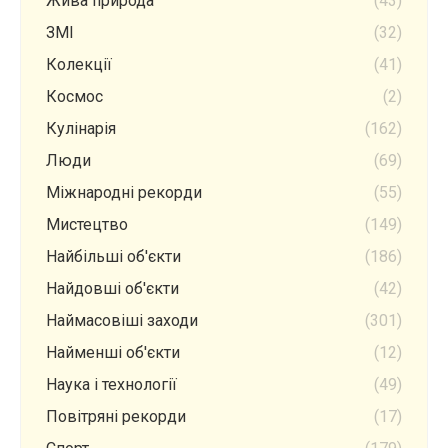
Жива природа
(43)
ЗМІ
(32)
Колекції
(41)
Космос
(2)
Кулінарія
(162)
Люди
(69)
Міжнародні рекорди
(55)
Мистецтво
(149)
Найбільші об'єкти
(186)
Найдовші об'єкти
(42)
Наймасовіші заходи
(301)
Найменші об'єкти
(12)
Наука і технології
(49)
Повітряні рекорди
(17)