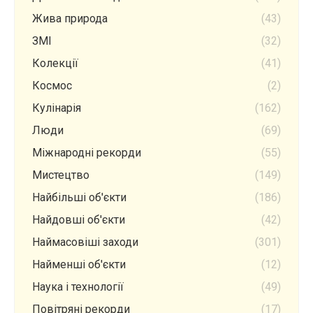
Жива природа
(43)
ЗМІ
(32)
Колекції
(41)
Космос
(2)
Кулінарія
(162)
Люди
(69)
Міжнародні рекорди
(55)
Мистецтво
(149)
Найбільші об'єкти
(186)
Найдовші об'єкти
(42)
Наймасовіші заходи
(301)
Найменші об'єкти
(12)
Наука і технології
(49)
Повітряні рекорди
(17)