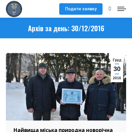
Подати заявку
Search:
Архів за день:
30/12/2016
Груд
30
2016
Найвища міська природна новорічна