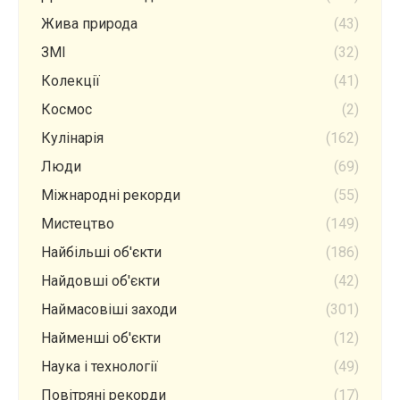
Жива природа
(43)
ЗМІ
(32)
Колекції
(41)
Космос
(2)
Кулінарія
(162)
Люди
(69)
Міжнародні рекорди
(55)
Мистецтво
(149)
Найбільші об'єкти
(186)
Найдовші об'єкти
(42)
Наймасовіші заходи
(301)
Найменші об'єкти
(12)
Наука і технології
(49)
Повітряні рекорди
(17)