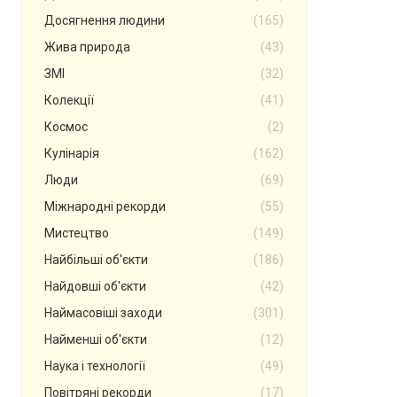
Досягнення людини
(165)
Жива природа
(43)
ЗМІ
(32)
Колекції
(41)
Космос
(2)
Кулінарія
(162)
Люди
(69)
Міжнародні рекорди
(55)
Мистецтво
(149)
Найбільші об'єкти
(186)
Найдовші об'єкти
(42)
Наймасовіші заходи
(301)
Найменші об'єкти
(12)
Наука і технології
(49)
Повітряні рекорди
(17)