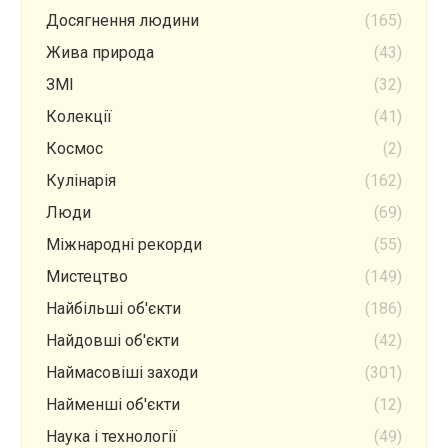
Досягнення людини
(165)
Жива природа
(43)
ЗМІ
(32)
Колекції
(41)
Космос
(2)
Кулінарія
(162)
Люди
(69)
Міжнародні рекорди
(55)
Мистецтво
(149)
Найбільші об'єкти
(186)
Найдовші об'єкти
(42)
Наймасовіші заходи
(301)
Найменші об'єкти
(12)
Наука і технології
(49)