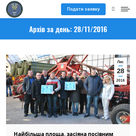
Подати заявку
Search:
Архів за день:
28/11/2016
Лис
28
2016
Найбільша площа, засіяна посівним