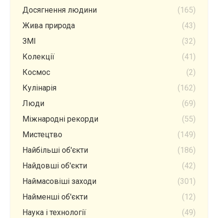
Досягнення людини
(165)
Жива природа
(43)
ЗМІ
(32)
Колекції
(41)
Космос
(2)
Кулінарія
(162)
Люди
(69)
Міжнародні рекорди
(55)
Мистецтво
(149)
Найбільші об'єкти
(186)
Найдовші об'єкти
(42)
Наймасовіші заходи
(301)
Найменші об'єкти
(12)
Наука і технології
(49)