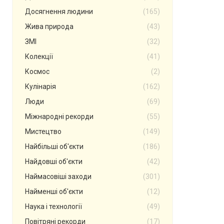
Досягнення людини
(165)
Жива природа
(43)
ЗМІ
(32)
Колекції
(41)
Космос
(2)
Кулінарія
(162)
Люди
(69)
Міжнародні рекорди
(55)
Мистецтво
(149)
Найбільші об'єкти
(186)
Найдовші об'єкти
(42)
Наймасовіші заходи
(301)
Найменші об'єкти
(12)
Наука і технології
(49)
Повітряні рекорди
(17)