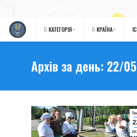
КАТЕГОРІЯ
КРАЇНА
І
КАТЕГОРІЯ
КРАЇНА
І
Архів за день:
22/05
Тр
2
20