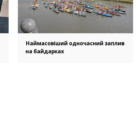
Наймасовіший одночасний заплив
на байдарках