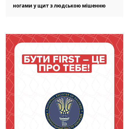
ногами у щит з людською мішенню