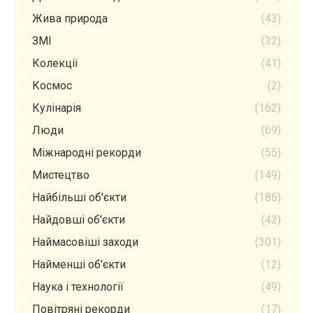
Жива природа
(43)
ЗМІ
(32)
Колекції
(41)
Космос
(2)
Кулінарія
(162)
Люди
(69)
Міжнародні рекорди
(55)
Мистецтво
(149)
Найбільші об'єкти
(186)
Найдовші об'єкти
(42)
Наймасовіші заходи
(301)
Найменші об'єкти
(12)
Наука і технології
(49)
Повітряні рекорди
(17)