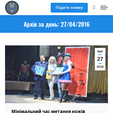
Подати заявку
Search:
Архів за день:
27/04/2016
Квіт
27
2016
Мінімальний час метання ножів