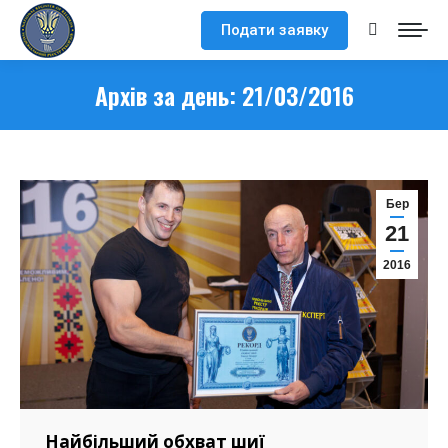
Подати заявку
Search:
Архів за день:
21/03/2016
Бер
21
2016
Найбільший обхват шиї