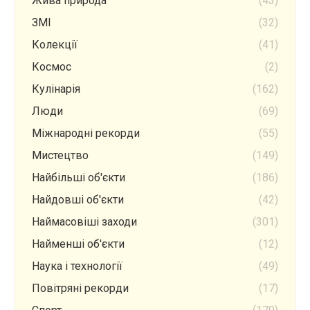
Жива природа
(43)
ЗМІ
(32)
Колекції
(41)
Космос
(2)
Кулінарія
(162)
Люди
(69)
Міжнародні рекорди
(55)
Мистецтво
(149)
Найбільші об'єкти
(186)
Найдовші об'єкти
(42)
Наймасовіші заходи
(301)
Найменші об'єкти
(12)
Наука і технології
(49)
Повітряні рекорди
(17)