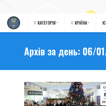
КАТЕГОРІЯ
КРАЇНА
І
КАТЕГОРІЯ
КРАЇНА
І
Архів за день:
06/01
C
20