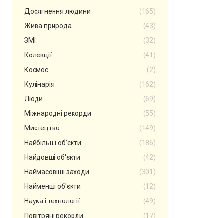
Досягнення людини
(165)
Жива природа
(43)
ЗМІ
(32)
Колекції
(41)
Космос
(2)
Кулінарія
(162)
Люди
(69)
Міжнародні рекорди
(55)
Мистецтво
(149)
Найбільші об'єкти
(186)
Найдовші об'єкти
(42)
Наймасовіші заходи
(301)
Найменші об'єкти
(12)
Наука і технології
(49)
Повітряні рекорди
(17)