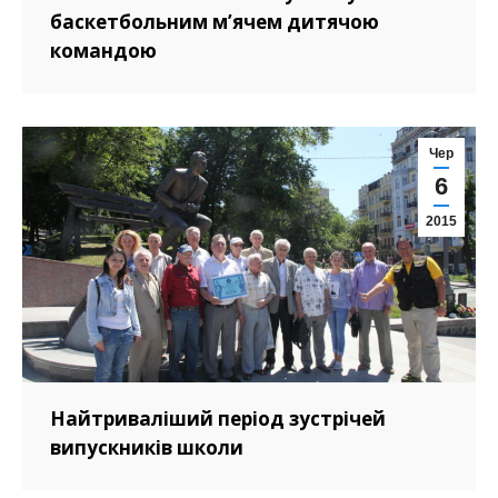
баскетбольним м’ячем дитячою
командою
Чер
6
2015
Найтриваліший період зустрічей
випускників школи