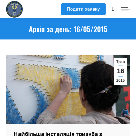
Подати заявку
Search:
Архів за день:
16/05/2015
Трав
16
2015
Найбільша інсталяція тризуба з