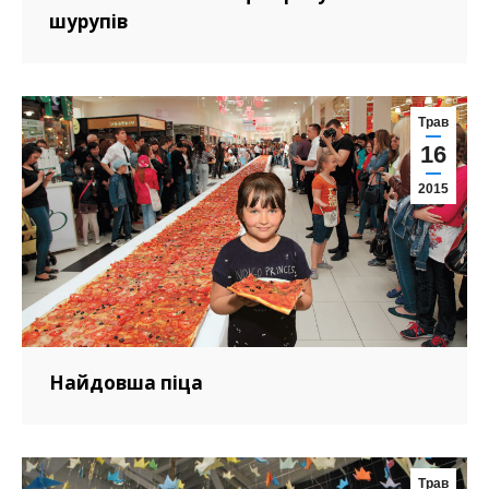
шурупів
Трав
16
2015
Найдовша піца
Трав