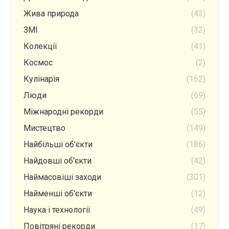
Жива природа
(43)
ЗМІ
(32)
Колекції
(41)
Космос
(2)
Кулінарія
(162)
Люди
(69)
Міжнародні рекорди
(55)
Мистецтво
(149)
Найбільші об'єкти
(186)
Найдовші об'єкти
(42)
Наймасовіші заходи
(301)
Найменші об'єкти
(12)
Наука і технології
(49)
Повітряні рекорди
(17)