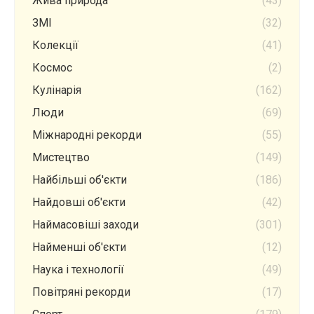
Жива природа
(43)
ЗМІ
(32)
Колекції
(41)
Космос
(2)
Кулінарія
(162)
Люди
(69)
Міжнародні рекорди
(55)
Мистецтво
(149)
Найбільші об'єкти
(186)
Найдовші об'єкти
(42)
Наймасовіші заходи
(301)
Найменші об'єкти
(12)
Наука і технології
(49)
Повітряні рекорди
(17)