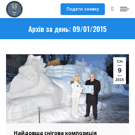
Подати заявку
Search:
Архів за день:
09/01/2015
Cіч
9
2015
Найдовша снігова композиція