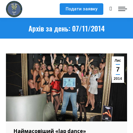
Подати заявку
Search:
Архів за день:
07/11/2014
Лис
7
2014
Наймасовіший «lap dance»