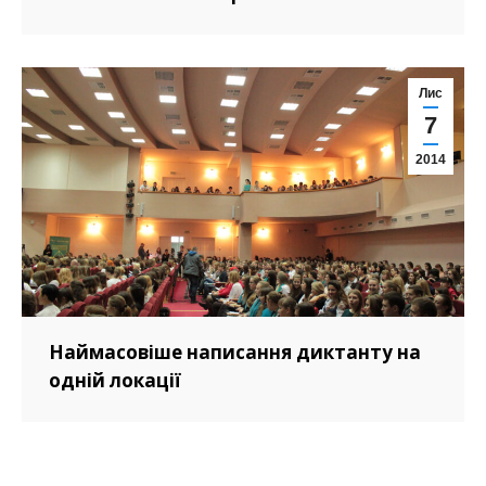
Лис
7
2014
Наймасовіше написання диктанту на
одній локації