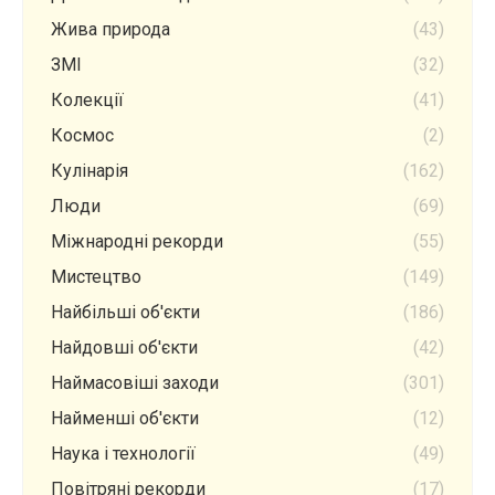
Жива природа
(43)
ЗМІ
(32)
Колекції
(41)
Космос
(2)
Кулінарія
(162)
Люди
(69)
Міжнародні рекорди
(55)
Мистецтво
(149)
Найбільші об'єкти
(186)
Найдовші об'єкти
(42)
Наймасовіші заходи
(301)
Найменші об'єкти
(12)
Наука і технології
(49)
Повітряні рекорди
(17)