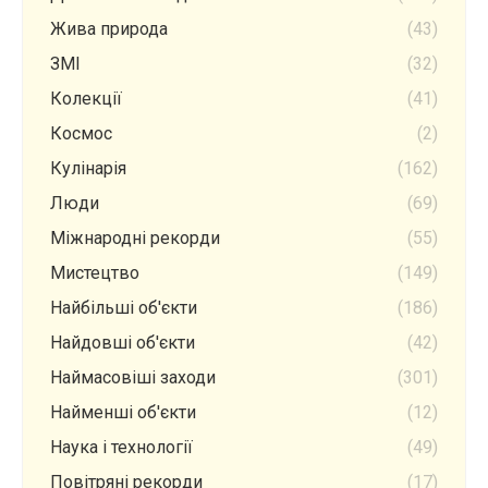
Жива природа
(43)
ЗМІ
(32)
Колекції
(41)
Космос
(2)
Кулінарія
(162)
Люди
(69)
Міжнародні рекорди
(55)
Мистецтво
(149)
Найбільші об'єкти
(186)
Найдовші об'єкти
(42)
Наймасовіші заходи
(301)
Найменші об'єкти
(12)
Наука і технології
(49)
Повітряні рекорди
(17)