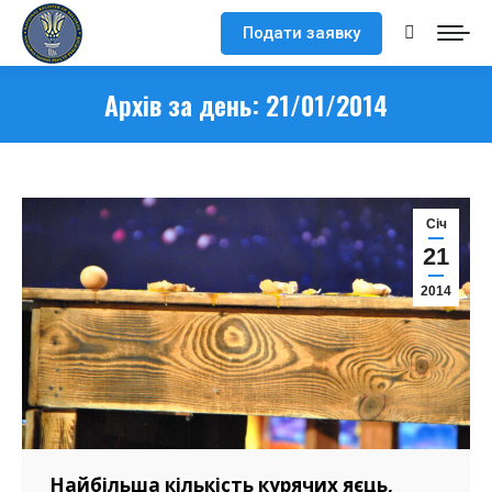
Подати заявку
Search:
Архів за день:
21/01/2014
Cіч
21
2014
Найбільша кількість курячих яєць,