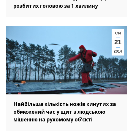
розбитих головою за 1 хвилину
Cіч
21
2014
Найбільша кількість ножів кинутих за
обмежений час у щит з людською
мішенню на рухомому об’єкті