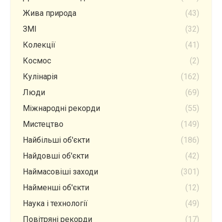
Жива природа
(43)
ЗМІ
(32)
Колекції
(41)
Космос
(2)
Кулінарія
(162)
Люди
(69)
Міжнародні рекорди
(55)
Мистецтво
(149)
Найбільші об'єкти
(186)
Найдовші об'єкти
(42)
Наймасовіші заходи
(301)
Найменші об'єкти
(12)
Наука і технології
(49)
Повітряні рекорди
(17)