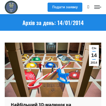
Подати заявку
Search:
Архів за день:
14/01/2014
Cіч
14
2014
Найбільший 3D-малюнок на