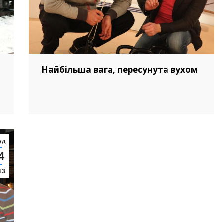
Найбільша вага, пересунута вухом
уд
4
13