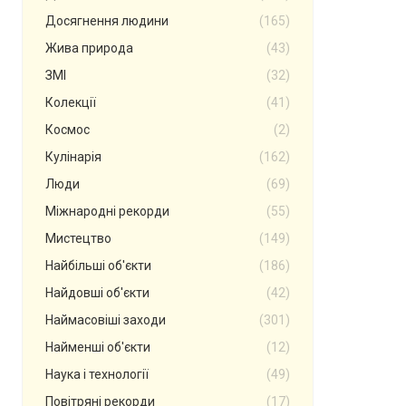
Досягнення людини
(165)
Жива природа
(43)
ЗМІ
(32)
Колекції
(41)
Космос
(2)
Кулінарія
(162)
Люди
(69)
Міжнародні рекорди
(55)
Мистецтво
(149)
Найбільші об'єкти
(186)
Найдовші об'єкти
(42)
Наймасовіші заходи
(301)
Найменші об'єкти
(12)
Наука і технології
(49)
Повітряні рекорди
(17)