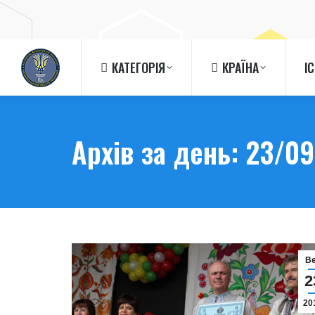
КАТЕГОРІЯ
КРАЇНА
І
КАТЕГОРІЯ
КРАЇНА
І
Архів за день:
23/09
В
2
20