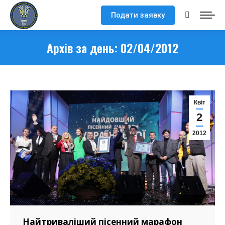
Подати заявку
Search:
Архів за день:
02/04/2012
Квіт
2
2012
Найтриваліший пісенний марафон