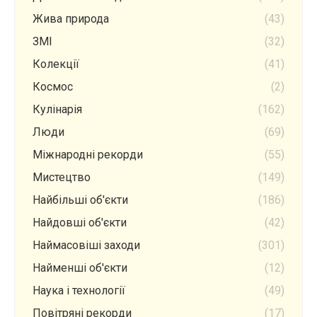
Жива природа
(43)
ЗМІ
(32)
Колекції
(41)
Космос
(2)
Кулінарія
(162)
Люди
(69)
Міжнародні рекорди
(55)
Мистецтво
(149)
Найбільші об'єкти
(186)
Найдовші об'єкти
(42)
Наймасовіші заходи
(301)
Найменші об'єкти
(12)
Наука і технології
(49)
Повітряні рекорди
(17)