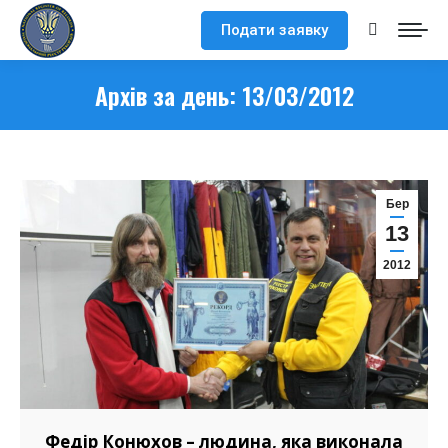
Подати заявку
Search:
Архів за день:
13/03/2012
Бер
13
2012
Федір Конюхов – людина, яка виконала