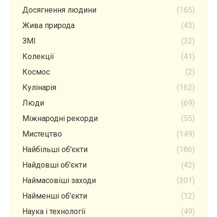
Досягнення людини
(165)
Жива природа
(43)
ЗМІ
(32)
Колекції
(41)
Космос
(2)
Кулінарія
(162)
Люди
(69)
Міжнародні рекорди
(55)
Мистецтво
(149)
Найбільші об'єкти
(186)
Найдовші об'єкти
(42)
Наймасовіші заходи
(301)
Найменші об'єкти
(12)
Наука і технології
(49)