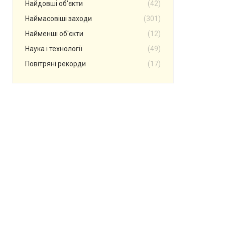
Найдовші об'єкти
(42)
Наймасовіші заходи
(301)
Найменші об'єкти
(12)
Наука і технології
(49)
Повітряні рекорди
(17)