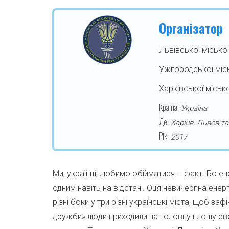
Організатор
Львівської місько
Ужгородської міс
Харківської міськ
Країна:
Україна
Де:
Харків, Львов т
Рік:
2017
Ми, українці, любимо обійматися – факт. Бо ене
одним навіть на відстані. Оця невичерпна енер
різні боки у три різні українські міста, щоб за
дружби» люди приходили на головну площу свог