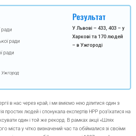
Результат
У Львові – 433, 403 – у
ї ради
Харкові та 170 людей
ької ради
– в Ужгороді
ої ради
а Ужгород
ргії в нас через край, і ми вміємо нею ділитися один з
гія простих людей і спонукала експертів НРР роз’їхатися на
фіксувати один і той же рекорд. В рамках акції «Шлях
о міста у чітко визначений час та обіймалися зі своїми