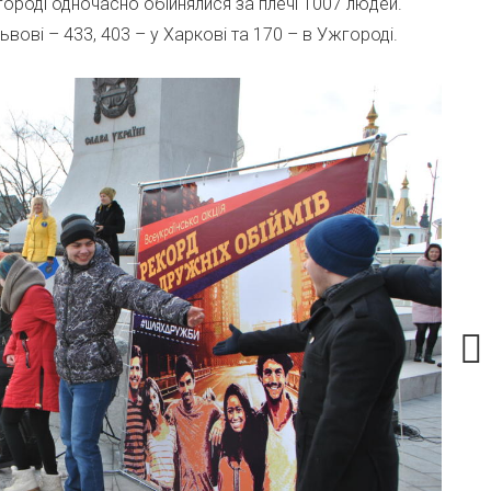
городі одночасно обійнялися за плечі 1007 людей.
ові – 433, 403 – у Харкові та 170 – в Ужгороді.