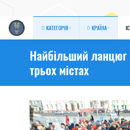
КАТЕГОРІЯ
КРАЇНА
І
КАТЕГОРІЯ
КРАЇНА
І
Найбільший ланцюг і
трьох містах