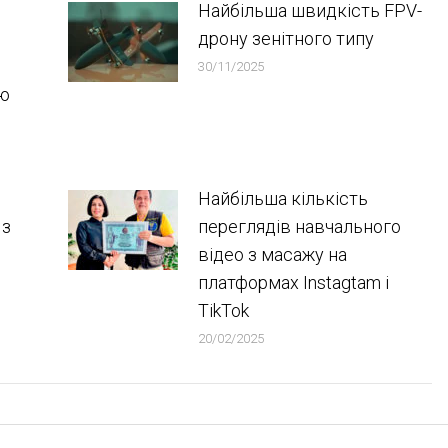
Найбільша швидкість FPV-
дрону зенітного типу
30/11/2025
ою
Найбільша кількість
 з
переглядів навчального
відео з масажу на
платформах Instagtam i
TikTok
20/02/2025