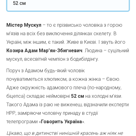
52 см
Містер Мускул
– то є прізвисько чоловіка з горою
м’язів на всіх без виключення ділянках скелету. В
Україні, між іншим, є такий. Живе в Києві. І звуть його
Козира Адам Мар’ян-Збигневич
. Людина – суцільний
мускул, всесвітній чемпіон з бодибілдінгу.
Поруч з Адамом будь-який чоловік
почуватиметься хлюпиком, а кожна жінка – Євою.
Адже окружність адамового плеча (по-народному,
біцепса) складає неймовірні
52 см
на холодні м’язи.
Такого Адама із раю не виженеш, відзначили експерти
НРР, заміряючи чоловічу принаду в студії
телепрограми «
Говорить Україна
».
Цікаво, що в дитинстві нинішній красень аж ніяк не