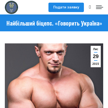
Подати заявку
Search:
Найбільший біцепс. «Говорить Україна»
Лис
29
2015