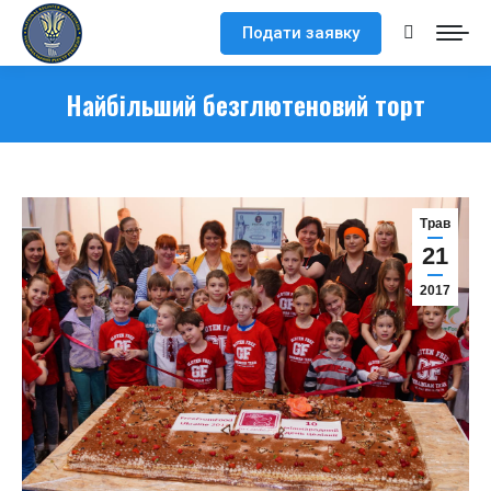
Подати заявку
Search:
Найбільший безглютеновий торт
Трав
21
2017