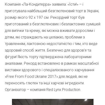
Компанія «Ла-Кондитерра» заявила: «Їсти!» – і
приготувала найбільший безглютеновий торт в Україні,
розмір якого 92 х 197 см. Рекордний торт був
приготований з безглютенових і безлактозних сумішей
для випічки та крему, які можна вживати дорослим і
дітям, які страждають на целіакію, проблеми з
травленням, лактозною недостатністю і тим, хто веде
здоровий спосіб життя. Безпечно для здоров’я та
фігури! Якість торту підтверджена лабораторними
аналізами. Рекорд встановлено в рамках масштабної
виставки здорового і спеціалізованого харчування
«Free From Food Ukraine 2017» для людей, які не
переносять глютен та інші харчові інгредієнти.
Організатор – компанія Red Lynx Production.