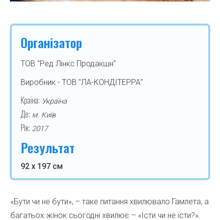
Організатор
ТОВ "Ред Лінкс Продакшн"
Виробник - ТОВ "ЛА-КОНДІТЕРРА"
Країна:
Україна
Де:
м. Київ
Рік:
2017
Результат
92 х 197 см
«Бути чи не бути», – таке питання хвилювало Гамлета, а
багатьох жінок сьогодні хвилює – «Їсти чи не їсти?».