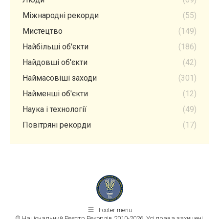
Міжнародні рекорди
(55)
Мистецтво
(149)
Найбільші об'єкти
(186)
Найдовші об'єкти
(42)
Наймасовіші заходи
(301)
Найменші об'єкти
(12)
Наука і технології
(49)
Повітряні рекорди
(17)
Footer menu
© Національний Реєстр Рекордів 2010-2026. Усі права захищені.