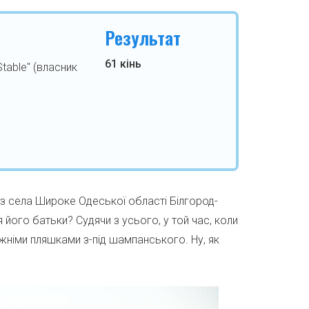
Результат
61 кінь
Stable" (власник
 села Широке Одеської області Білгород-
його батьки? Судячи з усього, у той час, коли
ожніми пляшками з-під шампанського. Ну, як