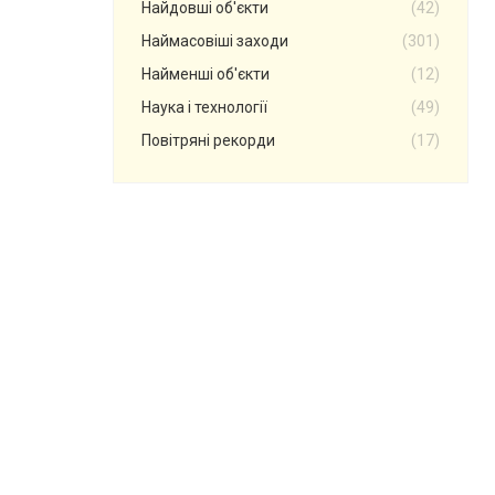
Найдовші об'єкти
(42)
Наймасовіші заходи
(301)
Найменші об'єкти
(12)
Наука і технології
(49)
Повітряні рекорди
(17)