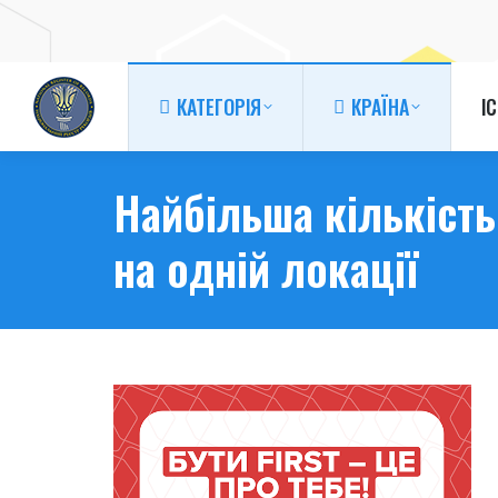
КАТЕГОРІЯ
КРАЇНА
І
КАТЕГОРІЯ
КРАЇНА
І
Найбільша кількість
на одній локації