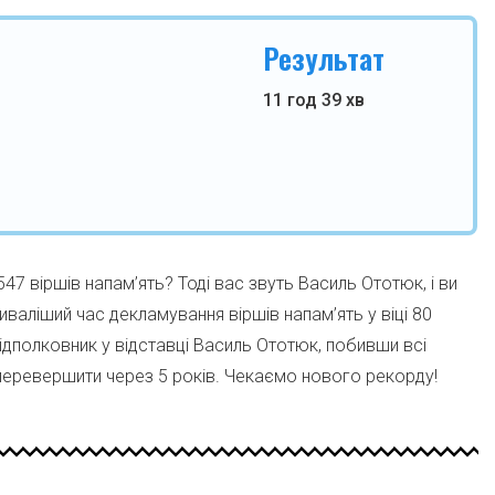
Результат
11 год 39 хв
547 віршів напам’ять? Тоді вас звуть Василь Ототюк, і ви
валіший час декламування віршів напам’ять у віці 80
ідполковник у відставці Василь Ототюк, побивши всі
 перевершити через 5 років. Чекаємо нового рекорду!