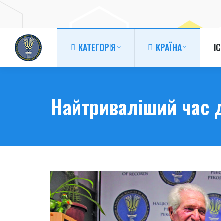
КАТЕГОРІЯ
КРАЇНА
І
КАТЕГОРІЯ
КРАЇНА
І
Найтриваліший час д