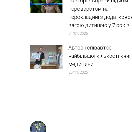
повторів вправи підйом
переворотом на
перекладині з додатков
вагою дитиною у 7 років
04/07/2026
Автор і співавтор
найбільшої кількості книг
медицини
25/11/2025