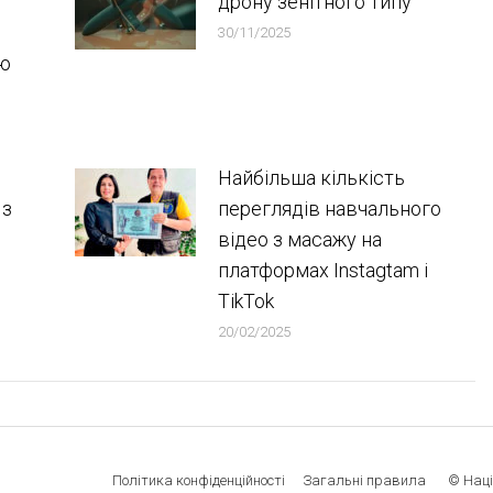
дрону зенітного типу
30/11/2025
ою
Найбільша кількість
 з
переглядів навчального
відео з масажу на
платформах Instagtam i
TikTok
20/02/2025
Політика конфіденційності
Загальні правила
© Наці