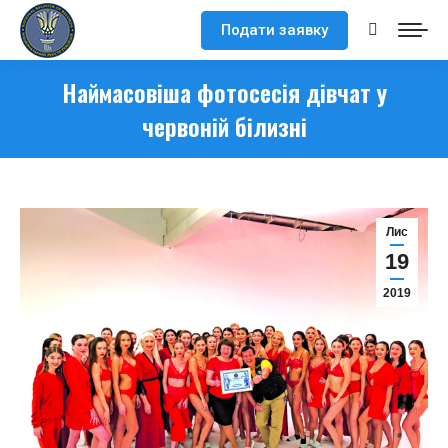
Подати заявку
Search:
Наймасовіша фотосесія дівчат у
червоній білизні
Лис
19
2019