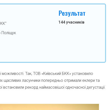
Результат
144 учасників
БКК"
р Поліщук
і можливості. Так, ТОВ «Київський БКК» установило
их щасливих ласунчики попередньо отримали еклери та
ої встановили рекорд наймасовішої одночасної дегустації.