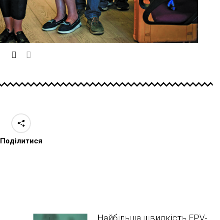
Поділитися
Найбільша швидкість FPV-