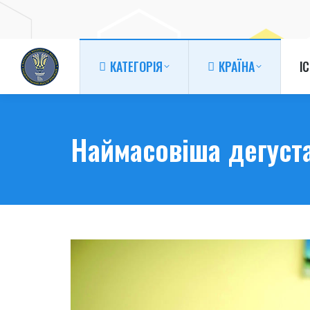
КАТЕГОРІЯ
КРАЇНА
І
КАТЕГОРІЯ
КРАЇНА
І
Наймасовіша дегуста