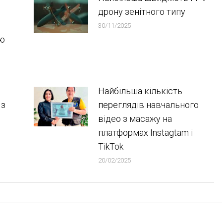
дрону зенітного типу
30/11/2025
ою
Найбільша кількість
 з
переглядів навчального
відео з масажу на
платформах Instagtam i
TikTok
20/02/2025