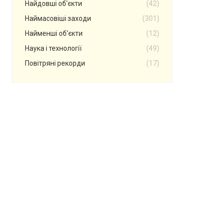
Найдовші об'єкти
(42)
Наймасовіші заходи
(301)
Найменші об'єкти
(12)
Наука і технології
(49)
Повітряні рекорди
(17)