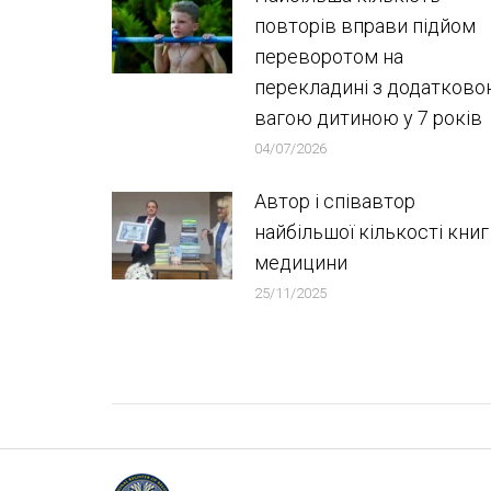
повторів вправи підйом
переворотом на
перекладині з додатков
вагою дитиною у 7 років
04/07/2026
Автор і співавтор
найбільшої кількості книг
медицини
25/11/2025