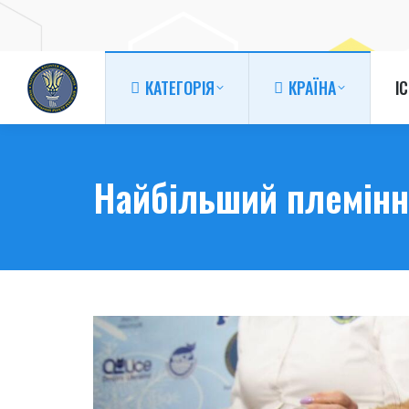
КАТЕГОРІЯ
КРАЇНА
І
КАТЕГОРІЯ
КРАЇНА
І
Найбільший племінн