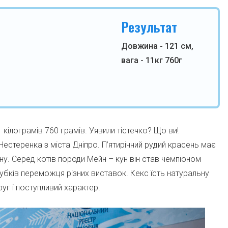
Результат
Довжина - 121 см,
вага - 11кг 760г
кілограмів 760 грамів. Уявили тістечко? Що ви!
стеренка з міста Дніпро. П’ятирічний рудий красень має
ну. Серед котів породи Мейн – кун він став чемпіоном
 кубків переможця різних виставок. Кекс їсть натуральну
уг і поступливий характер.