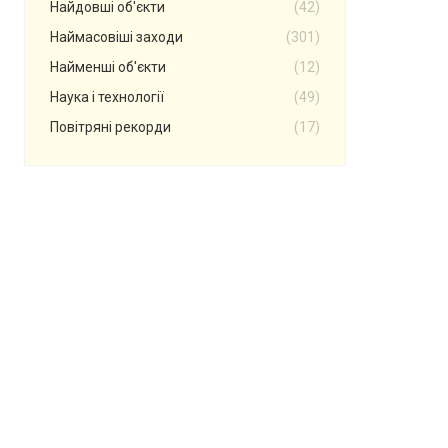
Найдовші об'єкти
(42)
Наймасовіші заходи
(301)
Найменші об'єкти
(12)
Наука і технології
(49)
Повітряні рекорди
(17)