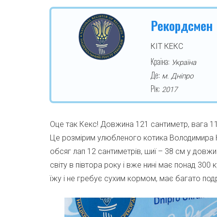
Рекордсмен
КІТ КЕКС
Країна:
Україна
Де:
м. Дніпро
Рік:
2017
Оце так Кекс! Довжина 121 сантиметр, вага 11 
Це розмірим улюбленого котика Володимира Не
обсяг лап 12 сантиметрів, шиї – 38 см у довжи
світу в півтора року і вже нині має понад 300
їжу і не гребує сухим кормом, має багато подр