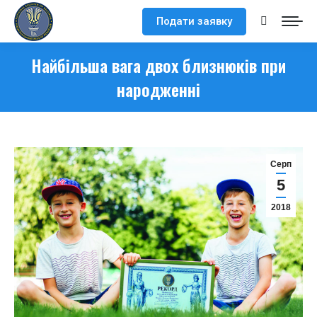
Подати заявку
Search:
Найбільша вага двох близнюків при
народженні
Серп
5
2018