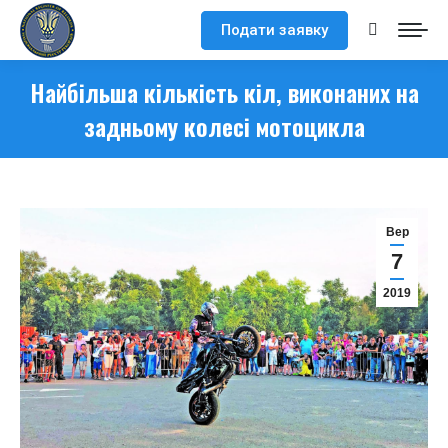
Подати заявку
Search:
Найбільша кількість кіл, виконаних на
задньому колесі мотоцикла
Вер
7
2019