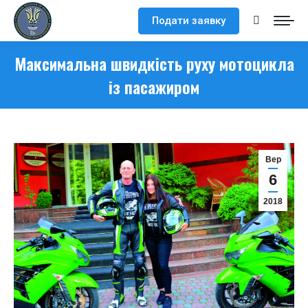
Подати заявку
Search:
Максимальна швидкість руху мотоцикла
із пасажиром
Вер
6
2018