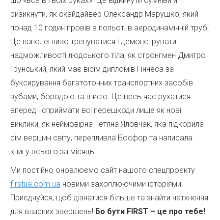
що «все в твоїх руках». Це відкинути сумніви й
ризикнути, як скайдайвер Олександр Марушко, який
понад 10 годин провів в польоті в аеродинамічній трубі.
Це наполегливо тренуватися і демонструвати
надможливості людського тіла, як стронгмен Дмитро
Грунський, який має вісім дипломів Гіннеса за
буксирування багатотонних транспортних засобів
зубами, бородою та шиєю. Це весь час рухатися
вперед і сприймати всі перешкоди лише як нові
виклики, як неймовірна Тетяна Яловчак, яка підкорила
сім вершин світу, перепливла Босфор та написала
книгу всього за місяць.
Ми постійно оновлюємо сайт нашого спецпроєкту
firstua.com.ua
новими захоплюючими історіями.
Приєднуйся, щоб дізнатися більше та знайти натхнення
для власних звершень!
Бо бути FIRST – це про тебе!