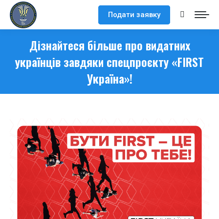
Подати заявку
Search:
Дізнайтеся більше про видатних
українців завдяки спецпроєкту «FIRST
Україна»!