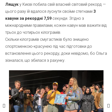
Лящук
у Києві побила свій власний світовий рекорд —
цього разу їй вдалося луснути своїми стегнами
3
кавуни за рекордні 7,59
секунди. Згідно з
міжнародними правилами, кожен кавун мав важити від
трьох до чотирьох кілограмів.
Скільки кілограмів смугастиків було знищено
спортсменкою-красунею під час підготовки до
встановлення цього рекорду, доки невідомо, бо Ольга
зізналася, що збилася з рахунку.