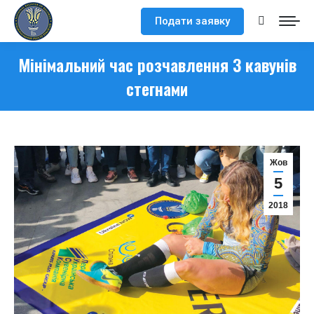
Подати заявку
Search:
Мінімальний час розчавлення 3 кавунів
стегнами
Жов
5
2018