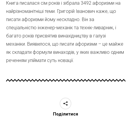
Книга писалася сім років і зібрала 3492 афоризми на
найрізноманітніші теми. Григорій Іванович каже, що
писати афоризми йому нескладно. Він за
спеціальністю інженер-механік та технік-ливарник, і
багато років присвятив винахідництву в галузі
механіки. Виявилося, що писати афоризми – це майже
як складати формули винаходів, у яких важливо одним
реченням упіймати суть новації.
Поділитися